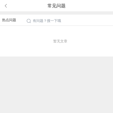
海信商城
常见问题

搜索商品

热点问题 
有问题？搜一下哦

暂无文章