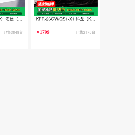
70-X1 海信（Hisense）大1匹E370 AI省电 自然风大风量不直吹 新一级
KFR-26GW/QS1-X1 科龙（KELON）空调静省
已售3848台
1799
已售2175台
￥