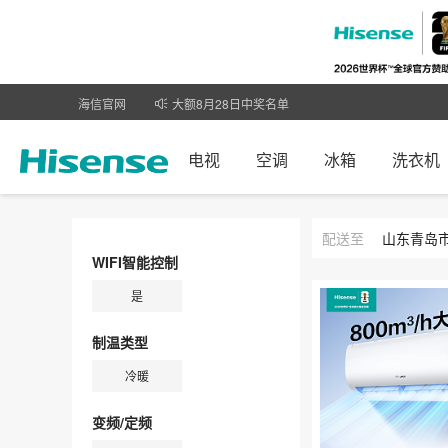
大额8月28日中奖名单
海信官网
9月1日全场活动获奖名单公示
电视
空调
冰箱
洗衣机
配送至
山东
青岛
WIFI智能控制
是
制温类型
冷暖
变频/定频