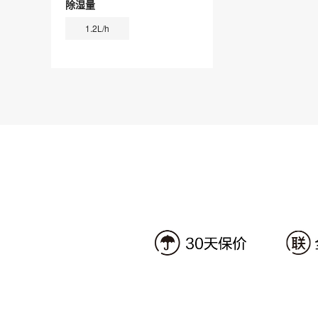
除湿量
1.2L/h