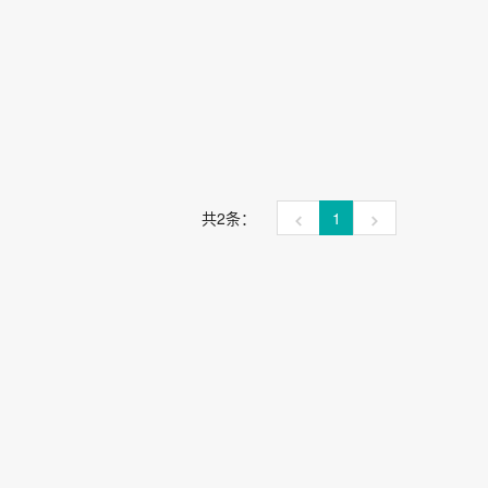
能效 空调挂机 大1匹 空调热卖
电QS 大1匹挂机 新一级能效 卧室变频冷暖轻音大风量 以旧换新国家政府补贴 大
共2条：
1