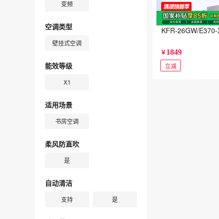
变频
空调类型
KFR-26GW/E3
壁挂式空调
1849
￥
能效等级
立减
X1
适用场景
书房空调
柔风防直吹
是
自动清洁
支持
是