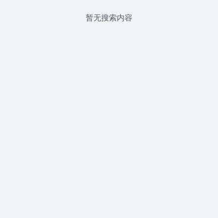
暂无搜索内容




首页
分类
购物车
我的