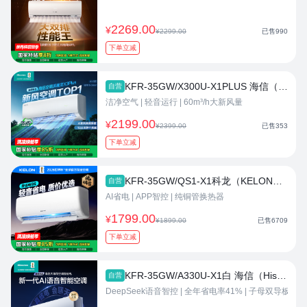
2269.00
¥
¥2299.00
已售
990
下单立减
KFR-35GW/X300U-X1PLUS 海信（Hisense）空调深睡宝X3Plus 1.5匹 大新风量烘房除醛洁净空气 空调挂机 以旧换新 空调热卖
自营
洁净空气
|
轻音运行
|
60m³/h大新风量
2199.00
¥
¥2399.00
已售
353
下单立减
KFR-35GW/QS1-X1科龙（KELON）空调静省电QS 大1.5匹挂机 新一级能效 卧室变频冷暖轻音大风量 以旧换新国家政府补贴 大1.5匹一级能效35QSX1 空调热卖
自营
AI省电
|
APP智控
|
纯铜管换热器
1799.00
¥
¥1899.00
已售
6709
下单立减
KFR-35GW/A330U-X1白 海信（Hisense）大薄荷空调智省电A330大1.5匹挂机 世界杯定制空调DS语音智控AI省电柔风科技新一级能效以旧换新 大薄荷空调 空调热卖
自营




DeepSeek语音智控
|
全年省电率41%
|
子母双导板
首页
分类
购物车
我的