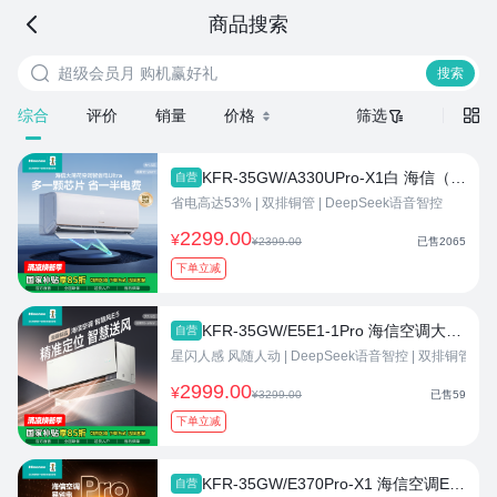
海信商城
商品搜索
超级会员月 购机赢好礼
搜索商品


搜索
综合
评价
销量
价格
筛选


KFR-35GW/A330UPro-X1白 海信（Hisense）大薄荷空调智省电Ultra大1.5匹挂机 世界杯定制空调AI省电双翼定制风新一级能效国家补贴以旧换新 大1.5匹 空调热卖
自营
省电高达53%
|
双排铜管
|
DeepSeek语音智控
2299.00
¥
¥2399.00
已售
2065
下单立减
KFR-35GW/E5E1-1Pro 海信空调大薄荷2.0 智慧风E5Pro 大1.5匹挂机 星闪人感 风随人动 语音控制 空调热卖
自营
星闪人感 风随人动
|
DeepSeek语音智控
|
双排铜管
2999.00
¥
¥3299.00
已售
59
下单立减
KFR-35GW/E370Pro-X1 海信空调E370Pro 大1.5匹 AI省电 大双排 仿真自然风新一级 以旧换新补贴挂机 大1.5匹一级能效35370Pro
自营