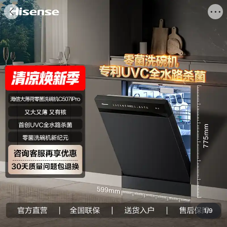
海信商城


商品
评价
推荐
详情
搜索商品

1
/
9