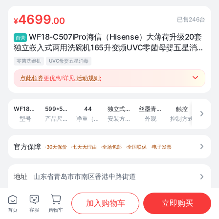
4699
已售
246
台
.00
¥
WF18-C507iPro海信（Hisense）大薄荷升级20套
自营
独立嵌入式两用洗碗机165升变频UVC零菌母婴五星消毒
一级水效无残水厨卫
零菌洗碗机
UVC母婴五星消毒
点此领券
更优惠!详见
活动规则
;

●参加厨卫跨品类满2类97折3类95折4类93折；
●跨品类套购返至高500元补贴、赚积分兑好礼；
WF18-C507iPro
599*597*805
44
独立式（可改为嵌入式，去掉侧板、台面板、下饰条）
丝墨青（隐藏门把手）
触控
不锈

型号
产品尺寸(mm) （宽*深*高）
净重（kg）
安装方式（部分型号可独嵌转换）
外观
控制方式
官方保障

·
30天保价
·
七天无理由
·
全场包邮
·
全国联保
·
电子发票
地址
山东省青岛市市南区香港中路街道




商城配送





加入购物车
立即购买
首页
客服
购物车
首页
分类
购物车
我的