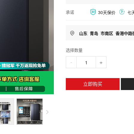
承诺
30天保价
七
电子发票
山东
青岛
市南区
香港中路
选择数量
-
+
立即购买