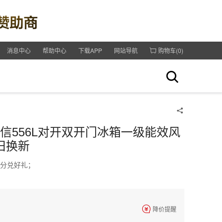
消息中心
帮助中心
下载APP
网站导航
购物车(
0
)
P 海信556L对开双开门冰箱一级能效风
旧换新
积分兑好礼；
降价提醒