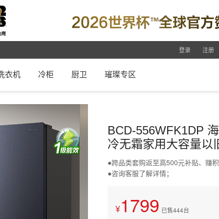
登录
注册
洗衣机
冷柜
厨卫
璀璨专区
BCD-556WFK1D
冷无霜家用大容量以
●跨品类套购返至高500元补贴、赚
●咨询客服了解详情；
1799
已售444台