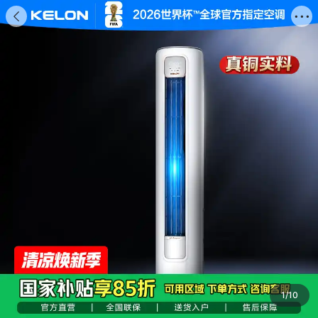
海信商城


商品
评价
推荐
详情
搜索商品

1
/
10