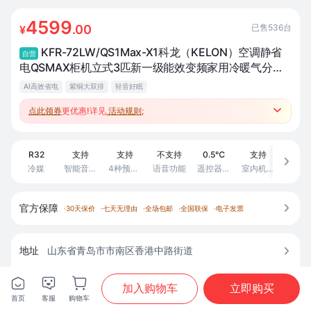
4599
已售
536
台
.00
¥
KFR-72LW/QS1Max-X1科龙（KELON）空调静省
自营
电QSMAX柜机立式3匹新一级能效变频家用冷暖气分贝
轻音好眠AI高效省电客厅以旧换新补贴静省电一级能效3
AI高效省电
紫铜大双排
轻音好眠
匹MAX大双排空调热卖
点此领券
更优惠!详见
活动规则
;

●跨品类套购返至高500元补贴、赚积分兑好礼；
R32
支持
支持
不支持
0.5℃
支持
不支

冷媒
智能音箱-小度
4种预设睡眠模式
语音功能
遥控器控温精度
室内机自清洁
新风
官方保障

·
30天保价
·
七天无理由
·
全场包邮
·
全国联保
·
电子发票
地址
山东省青岛市市南区香港中路街道




商城配送，预计
8月9日
送达





加入购物车
立即购买
首页
客服
购物车
首页
分类
购物车
我的