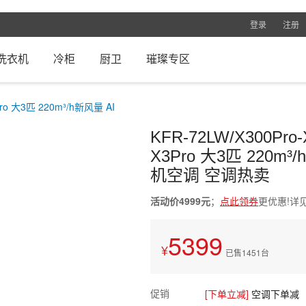
登录
注册
洗衣机
冷柜
厨卫
璀璨专区
KFR-72LW/X300P
X3Pro 大3匹 220
机空调 空调热卖
活动价4999元
；
点此领券
更优惠!详
5399
已售1451台
促销
[下单立减]
空调下单减