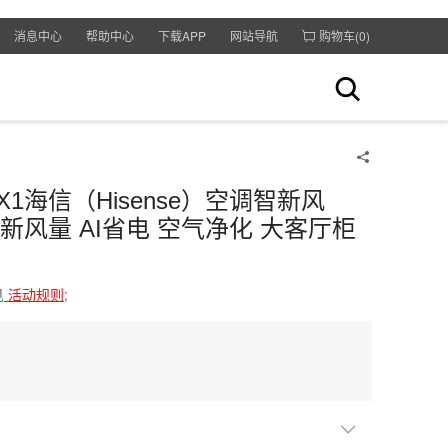
消息中心
帮助中心
下载APP
网站导航
购物车(
0
)
ro-X1海信（Hisense）空调智新风
m³/h新风量 AI省电 空气净化 大客厅柜
见
活动规则
;