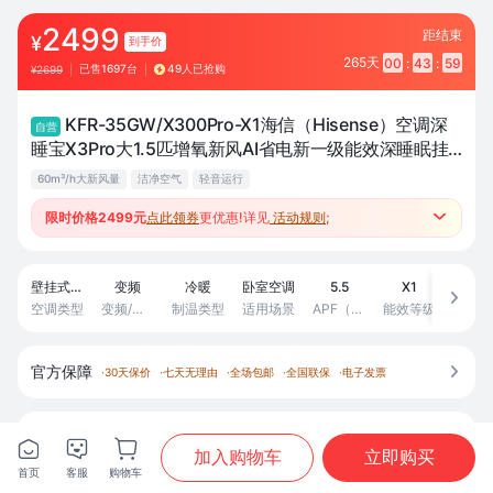
2499
距结束
¥
到手价
265天
00
:
43
:
59
已售
1697
台
49人已抢购
¥2699
|
|
KFR-35GW/X300Pro-X1海信（Hisense）空调深
自营
睡宝X3Pro大1.5匹增氧新风AI省电新一级能效深睡眠挂
机空调热卖
60m³/h大新风量
洁净空气
轻音运行
限时价格2499元
点此领券
更优惠!详见
活动规则
;

●跨品类套购返至高500元补贴、赚积分兑好礼；
壁挂式空调
变频
冷暖
卧室空调
5.5
X1

空调类型
变频/定频
制温类型
适用场景
APF（能效比）
能效等级
官方保障

·
30天保价
·
七天无理由
·
全场包邮
·
全国联保
·
电子发票
地址
山东省青岛市市南区香港中路街道








加入购物车
立即购买
首页
客服
购物车
首页
分类
购物车
我的
商城配送，预计
8月8日
送达
