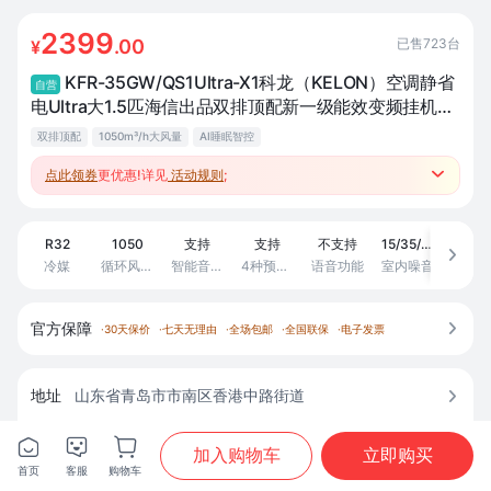
2399
已售
723
台
.00
¥
KFR-35GW/QS1Ultra-X1科龙（KELON）空调静省
自营
电Ultra大1.5匹海信出品双排顶配新一级能效变频挂机家
用冷暖AI除湿世界杯定制空调静省电一级能效大1.5匹
双排顶配
1050m³/h大风量
AI睡眠智控
Ultra天花板空调热卖
点此领券
更优惠!详见
活动规则
;

●跨品类套购返至高500元补贴、赚积分兑好礼；
R32
1050
支持
支持
不支持
15/35/40
20

冷媒
循环风量(m3/h)
智能音箱-小度
4种预设睡眠模式
语音功能
室内噪音
上市时
官方保障

·
30天保价
·
七天无理由
·
全场包邮
·
全国联保
·
电子发票
地址
山东省青岛市市南区香港中路街道




商城配送，预计
8月11日
送达





加入购物车
立即购买
首页
客服
购物车
首页
分类
购物车
我的