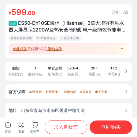
599
已售
112
台
.00
¥
ES50-DY10SE海信（Hisense）6倍大增容电热水
自营
器大屏显示2200W速热安全智能断电一级能效节能电热
水器免换镁棒DY10SE50L2200W6倍大增容免换镁棒热
新升级免换镁棒
110h双效保温
十重立体安防
水器厨卫
点此领券
更优惠!详见
活动规则
;

●参加厨卫跨品类满2类97折3类95折4类93折；
●跨品类套购返至高500元补贴、赚积分兑好礼；
触控
1
单管加热
520*475*773
20.1
17.2
无缝“钻石

控制方式
能效等级
加热方式
包装尺寸(mm) （高*厚*宽/长）
毛重KG
净重KG
内胆材
官方保障

·
30天保价
·
七天无理由
·
全场包邮
·
全国联保
·
电子发票
地址
山东省青岛市市南区香港中路街道




商城配送，预计
8月8日
送达





加入购物车
立即购买
首页
客服
购物车
首页
分类
购物车
我的