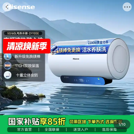
海信商城


商品
评价
推荐
详情
搜索商品

1
/
10