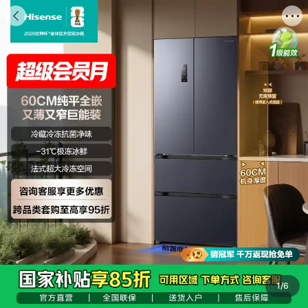
海信商城


商品
评价
推荐
详情
搜索商品

1
/
6