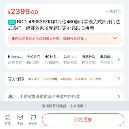
2399
已售
24
台
.00
¥
BCD-460S3FZKQD海信460超薄零嵌入式四开门法
自营
式多门一级能效风冷无霜国家补贴以旧换新
●跨品类套购返至高500元补贴、赚积分兑好礼；

●咨询客服了解详情；
Hisense/海信
法式多门
401~500L
风冷（无霜）
电脑控温
非智能操控
1级

品牌名称
箱门结构
容积范围
制冷方式
控温方式
智能类型
能效等
官方保障

·
30天保价
·
七天无理由
·
全场包邮
·
全国联保
·
电子发票
地址
山东省青岛市市南区香港中路街道

该地区暂时无货，非常抱歉！
商城配送，无货








到货通知
首页
客服
购物车
首页
分类
购物车
我的
已选
0
件
