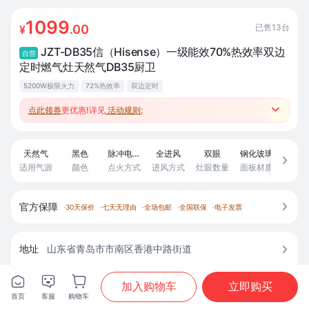
1099
已售
13
台
.00
¥
JZT-DB35信（Hisense）一级能效70%热效率双边
自营
定时燃气灶天然气DB35厨卫
5200W极限火力
72%热效率
双边定时
点此领券
更优惠!详见
活动规则
;

●参加厨卫跨品类满2类97折3类95折4类93折；
●跨品类套购返至高500元补贴、赚积分兑好礼；
天然气
黑色
脉冲电子点火
全进风
双眼
钢化玻璃

适用气源
颜色
点火方式
进风方式
灶眼数量
面板材质
上市时
官方保障

·
30天保价
·
七天无理由
·
全场包邮
·
全国联保
·
电子发票
地址
山东省青岛市市南区香港中路街道




商城配送





加入购物车
立即购买
首页
客服
购物车
首页
分类
购物车
我的