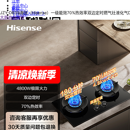
注册
消息中心
电视
帮助中心
JZY-DB35海信（Hisense）一级能效70%热效率双边定时燃气灶液化气
进入频道
下载APP
大屏
商品详情
空调
大1匹
1.5匹
2匹
3匹
10-15M²
16-24M²
21-30M²
30-45M²
新风空调
海信空调
科龙空调
海信商城APP
进入频道
冰箱
网站导航
进入频道
洗衣机
服务指南
全家筒
洗烘套装
在线客服
热泵洗烘一体
会员中心
波轮洗衣机
电子发票
迷你洗衣机
进入频道
海信简介
冷柜
单温柜
海信简介