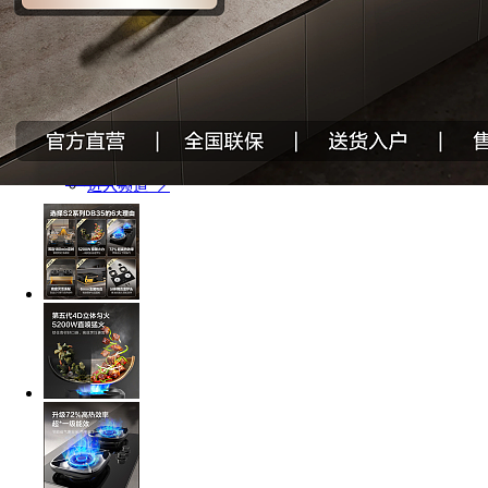
双温柜
品牌荣誉
厅吧
校园招聘
进入频道
社会招聘
厨卫
燃气灶
商城特色
热水器
油烟机
选购指南
洗碗机
科龙专区
进入频道
容声专区
璀璨专区
购物车(
0
)
进入频道