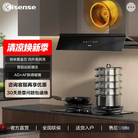
海信商城


商品
评价
推荐
详情
搜索商品

1
/
10