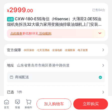
2999
已售
64
台
.00
¥
CXW-180-E5S海信（Hisense）大薄荷2.0E5S油
自营
烟机免拆洗32大吸力家用变频抽排吸油烟机上门安装厨
卫
点此领券
更优惠!详见
活动规则
;

●参加厨卫跨品类满2类97折3类95折4类93折；
●跨品类套购返至高500元补贴、赚积分兑好礼；
●晒单咨询客服登记送章丘手工铁锅;
官方保障

·
30天保价
·
七天无理由
·
全场包邮
·
全国联保
·
电子发票
地址
山东省青岛市市南区香港中路街道

商城配送

已选
1
件








加入购物车
立即购买
附近专卖店
首页
客服
购物车

首页
分类
购物车
我的