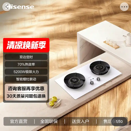
海信商城


商品
评价
推荐
详情
搜索商品

1
/
10