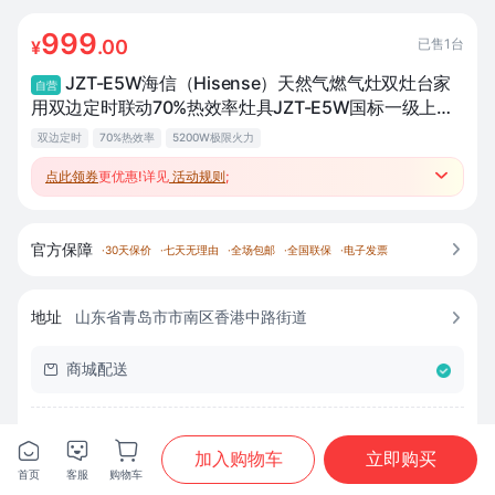
999
已售
1
台
.00
¥
JZT-E5W海信（Hisense）天然气燃气灶双灶台家
自营
用双边定时联动70%热效率灶具JZT-E5W国标一级上门
安装厨卫
双边定时
70%热效率
5200W极限火力
点此领券
更优惠!详见
活动规则
;

●参加厨卫跨品类满2类97折3类95折4类93折；
●跨品类套购返至高500元补贴、赚积分兑好礼；
官方保障

·
30天保价
·
七天无理由
·
全场包邮
·
全国联保
·
电子发票
地址
山东省青岛市市南区香港中路街道

商城配送

已选
1
件








加入购物车
立即购买
首页
客服
购物车
首页
分类
购物车
我的