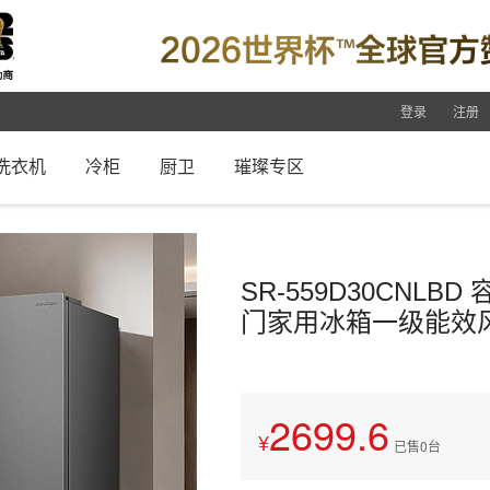
登录
注册
洗衣机
冷柜
厨卫
璀璨专区
SR-559D30CNL
门家用冰箱一级能效
2699.6
已售0台