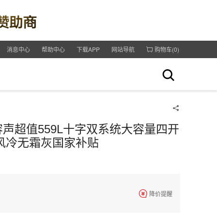
消息中心
帮助中心
下载APP
网站导航
购物车(
0
)
BD 容声超值559L十字双系统大容量四开
风冷无霜灰国家补贴
降价提醒