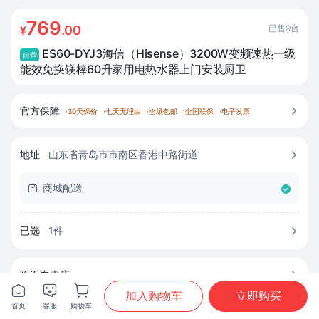
769
已售
9
台
.00
¥
ES60-DYJ3海信（Hisense）3200W变频速热一级
自营
能效免换镁棒60升家用电热水器上门安装厨卫
官方保障

·
30天保价
·
七天无理由
·
全场包邮
·
全国联保
·
电子发票
地址
山东省青岛市市南区香港中路街道

商城配送

已选
1
件

附近专卖店








加入购物车
立即购买
首页
客服
购物车
首页
分类
购物车
我的
品质之家（青岛李沧达翁）店