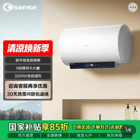
海信商城


商品
评价
推荐
详情
搜索商品

1
/
8