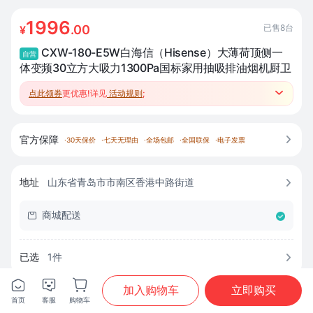
1996
已售
8
台
.00
¥
CXW-180-E5W白海信（Hisense）大薄荷顶侧一
自营
体变频30立方大吸力1300Pa国标家用抽吸排油烟机厨卫
点此领券
更优惠!详见
活动规则
;

●参加厨卫跨品类满2类97折3类95折4类93折；
●跨品类套购返至高500元补贴、赚积分兑好礼；
官方保障

·
30天保价
·
七天无理由
·
全场包邮
·
全国联保
·
电子发票
地址
山东省青岛市市南区香港中路街道

商城配送

已选
1
件








加入购物车
立即购买
附近专卖店
首页
客服
购物车

首页
分类
购物车
我的