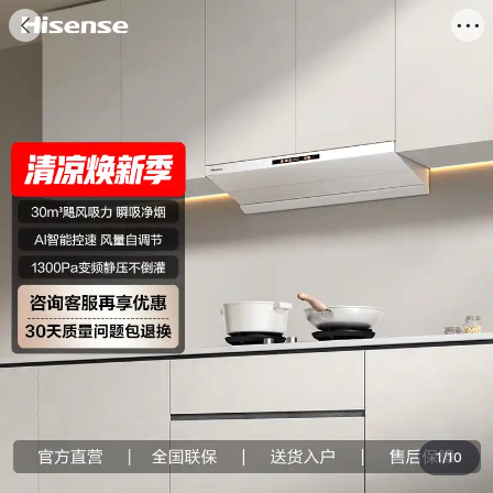
海信商城


商品
评价
推荐
详情
搜索商品

1
/
10