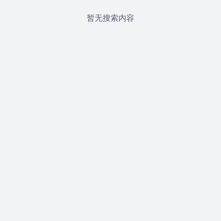
暂无搜索内容




首页
分类
购物车
我的