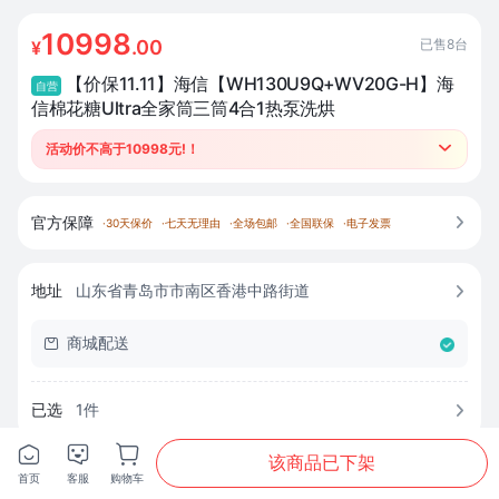
10998
已售
8
台
.00
¥
【价保11.11】海信【WH130U9Q+WV20G-H】海
自营
信棉花糖Ultra全家筒三筒4合1热泵洗烘
活动价不高于10998元!！

●25日20点全场前10单返500元;
●跨品类套购返至高500元补贴、赚积分兑好礼;
●咨询客服了解详情；
官方保障

·
30天保价
·
七天无理由
·
全场包邮
·
全国联保
·
电子发票
地址
山东省青岛市市南区香港中路街道

商城配送

已选
1
件








该商品已下架
附近专卖店
首页
客服
购物车

首页
分类
购物车
我的