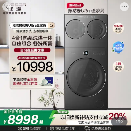
海信商城


商品
评价
推荐
详情
搜索商品

1
/
10