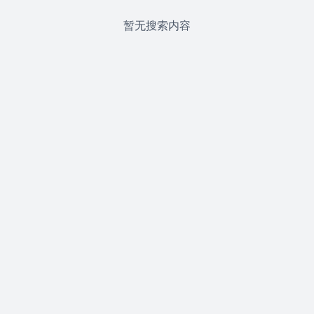
暂无搜索内容




首页
分类
购物车
我的