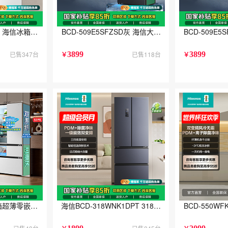
K3DP 海信冰箱四开门法式冰箱一级能效家用小型一级节能无霜冰箱家电国家
BCD-509E5SFZSD灰 海信大薄荷2.0 509
BCD-509
已售347台
3899
已售118台
3899
￥
￥
箱超薄零嵌入式四开门法式多门双系统自动制冰无霜主动除菌BCD-509S3F
海信BCD-318WNK1DPT 318升PDM+除菌净
BCD-550