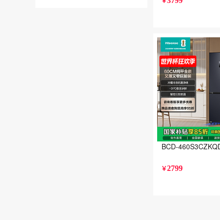
3799
￥
BCD-460S3
2799
￥