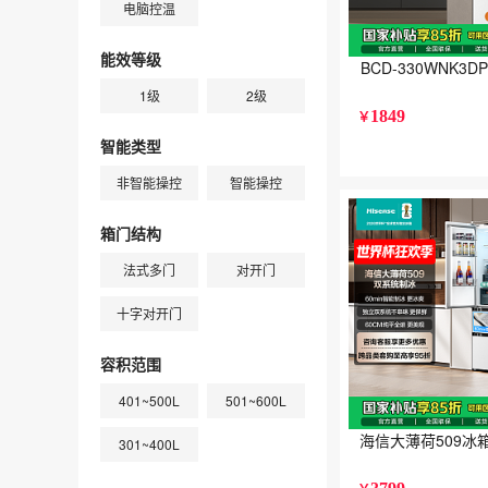
电脑控温
能效等级
BCD-330WN
1级
2级
1849
￥
智能类型
非智能操控
智能操控
箱门结构
法式多门
对开门
十字对开门
容积范围
401~500L
501~600L
海信大薄荷509冰
301~400L