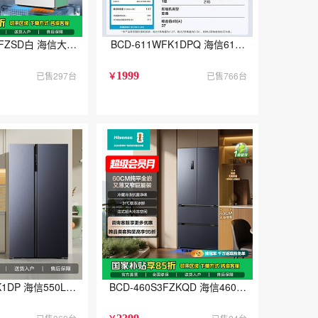
补贴20%以旧换新
法式多门冰箱自动制冰双系统除菌超薄零嵌入新一级世界杯定制款
E5SFZSD白 海信大薄荷2.0 509法式多门冰箱自动制冰双系统除菌超薄零
BCD-611WFK1DPQ 海信611L双开
已售297台
1999
已售766台
￥
ZSQD白550升级款
味/一级能效双变频/三挡变温空间/智能恒温保鲜技术/法式精储大容量冰箱
WFK1DP 海信550L对开双开门冰箱风冷无霜家用大容量以旧换新
BCD-460S3FZKQD 海信460超薄零嵌