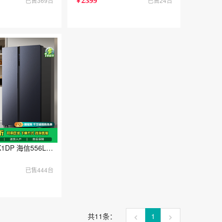
已售369台
2399
已售24台
￥
旧换新
法式多门冰箱小户型嵌入一级能效抗菌风冷灰色家电
WFK1DP 海信556L对开双开门冰箱一级能效风冷无霜家用大容量以旧换新
已售444台
共11条：
1