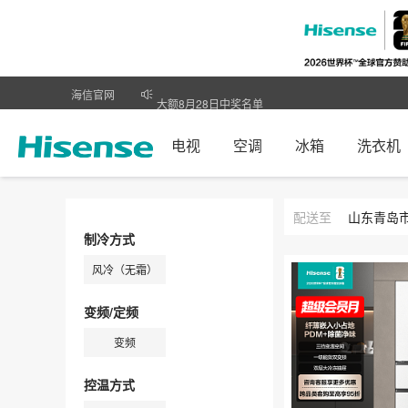
海信官网
大额8月28日中奖名单
9月1日全场活动获奖名单公示
电视
空调
冰箱
洗衣机
配送至
山东
青岛
制冷方式
风冷（无霜）
变频/定频
变频
控温方式