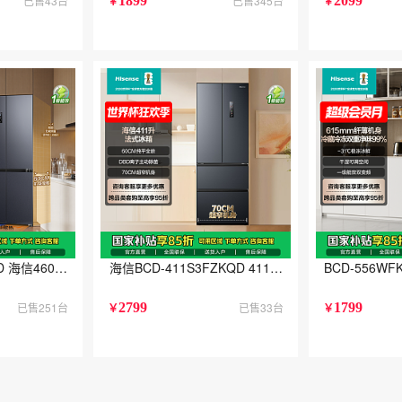
已售43台
1899
已售345台
2099
￥
￥
CZKQD 海信460超薄零嵌入式冰箱四开门十字门一级能效风冷无霜国家补贴以
海信BCD-411S3FZKQD 411L
BCD-556
已售251台
2799
已售33台
1799
￥
￥